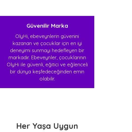
Güvenilir Marka
OlyHi, ebeveynlerin güvenini
kazanan ve çocuklar için en iyi
deneyimi sunmayı hedefleyen bir
markadır. Ebeveynler, çocuklarının
OlyHi ile güvenli, eğitici ve eğlenceli
bir dünya keşfedeceğinden emin
olabilir.
Her Yaşa Uygun