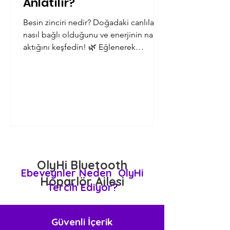
Anlatılır?
Besin zinciri nedir? Doğadaki canlıların
nasıl bağlı olduğunu ve enerjinin nasıl
aktığını keşfedin! 🌿 Eğlenerek
öğrenin.
OlyHi Bluetooth
Ebeveynler Neden OlyHi
Hoparlör Ailesi
Tercih Ediyor?
Güvenli İçerik