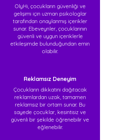
OlyHi, çocukların güvenliği ve
gelişimi için uzman psikologlar
tarafından onaylanmış içerikler
sunar. Ebeveynler, çocuklarının
güvenli ve uygun içeriklerle
etkileşimde bulunduğundan emin
olabilir.
Aileler için özel olarak geliştirdiğimiz
Gece Lambalı Bluetooth Hoparlör
ürünümüzü birçok alanda
Reklamsız Deneyim
kullanabilirsiniz. İster gece lambası
olarak kullanın, isterseniz
Çocukların dikkatini dağıtacak
çocuğunuzu uyuturken masal
reklamlardan uzak, tamamen
anlattırın, isterseniz de çocuğunuz en
reklamsız bir ortam sunar. Bu
sevdiği karakteri yumuşak silikon
sayede çocuklar, kesintisiz ve
yapısı sayesinde uyku arkadaşı
güvenli bir şekilde öğrenebilir ve
olarak kullansın!
eğlenebilir.
Ürünlerİ İncele