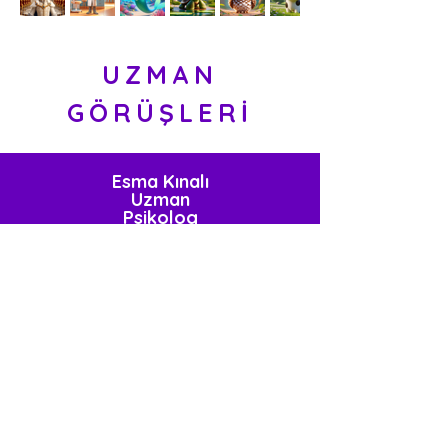
UZMAN
GÖRÜŞLERİ
Esma Kınalı
Uzman
Psikolog
Çocukların zihinsel ve duygusal gelişimi
için eğitici içerikler büyük önem taşıyor.
Resimli kitapları ve eğitici oyunları ile
çocukların hayal gücünü geliştirirken
öğrenme süreçlerini destekliyor.
Reklamsız ve güvenli bir ortamda
sunulan bu içerikler, çocukların zihinsel
gelişimine katkıda bulunmanın yanı sıra